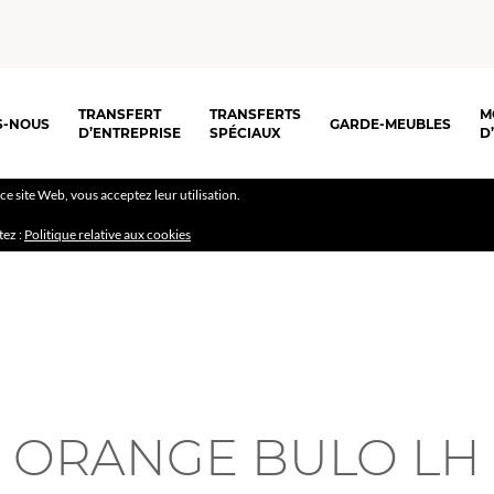
TRANSFERT
TRANSFERTS
M
S-NOUS
GARDE-MEUBLES
D’ENTREPRISE
SPÉCIAUX
D
r ce site Web, vous acceptez leur utilisation.
tez :
Politique relative aux cookies
ORANGE BULO LH