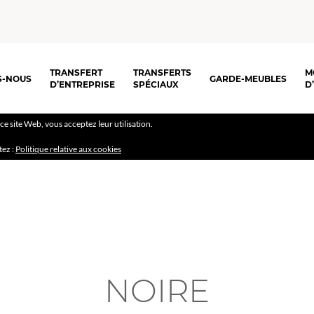
TRANSFERT
TRANSFERTS
M
S-NOUS
GARDE-MEUBLES
D’ENTREPRISE
SPÉCIAUX
D
r ce site Web, vous acceptez leur utilisation.
tez :
Politique relative aux cookies
NOIRE