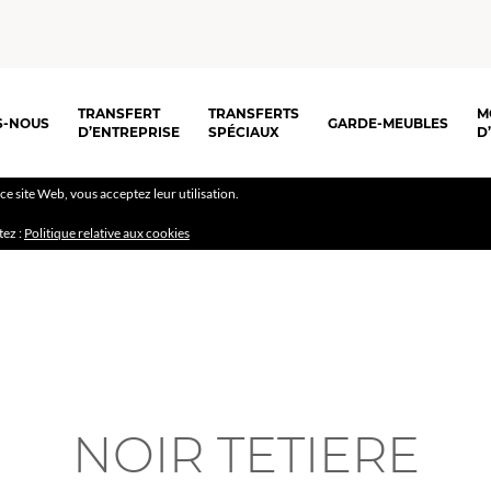
TRANSFERT
TRANSFERTS
M
S-NOUS
GARDE-MEUBLES
D’ENTREPRISE
SPÉCIAUX
D
r ce site Web, vous acceptez leur utilisation.
tez :
Politique relative aux cookies
NOIR TETIERE