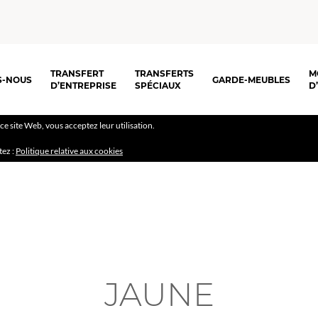
TRANSFERT
TRANSFERTS
M
S-NOUS
GARDE-MEUBLES
D’ENTREPRISE
SPÉCIAUX
D
r ce site Web, vous acceptez leur utilisation.
tez :
Politique relative aux cookies
JAUNE