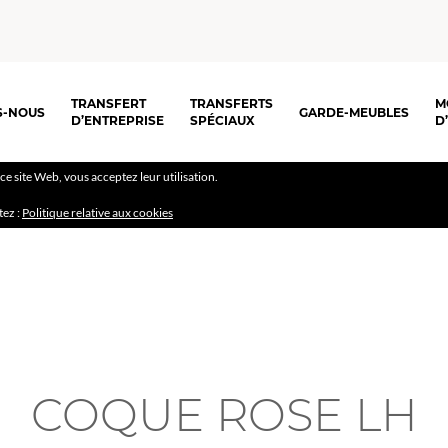
TRANSFERT
TRANSFERTS
M
S-NOUS
GARDE-MEUBLES
D’ENTREPRISE
SPÉCIAUX
D
r ce site Web, vous acceptez leur utilisation.
tez :
Politique relative aux cookies
COQUE ROSE LH