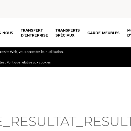
TRANSFERT
TRANSFERTS
M
S-NOUS
GARDE-MEUBLES
D’ENTREPRISE
SPÉCIAUX
D
r ce site Web, vous acceptez leur utilisation.
tez :
Politique relative aux cookies
_RESULTAT_RESULT