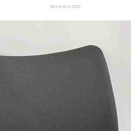
Écrit le
10/11/2020
.