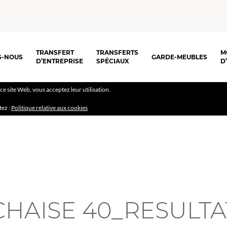
TRANSFERT
TRANSFERTS
M
S-NOUS
GARDE-MEUBLES
D’ENTREPRISE
SPÉCIAUX
D
r ce site Web, vous acceptez leur utilisation.
tez :
Politique relative aux cookies
CHAISE 40_RESULTA