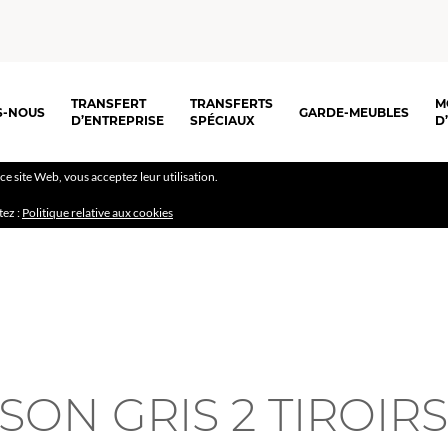
TRANSFERT
TRANSFERTS
M
S-NOUS
GARDE-MEUBLES
D’ENTREPRISE
SPÉCIAUX
D
r ce site Web, vous acceptez leur utilisation.
tez :
Politique relative aux cookies
SON GRIS 2 TIROIR