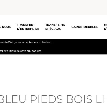
TRANSFERT
TRANSFERTS
M
S-NOUS
GARDE-MEUBLES
D’ENTREPRISE
SPÉCIAUX
D
r ce site Web, vous acceptez leur utilisation.
tez :
Politique relative aux cookies
BLEU PIEDS BOIS L