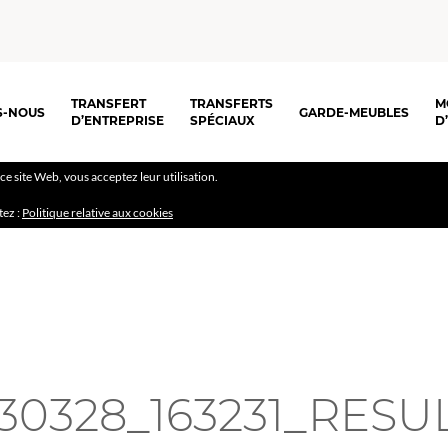
TRANSFERT
TRANSFERTS
M
S-NOUS
GARDE-MEUBLES
D’ENTREPRISE
SPÉCIAUX
D
r ce site Web, vous acceptez leur utilisation.
tez :
Politique relative aux cookies
30328_163231_RESU