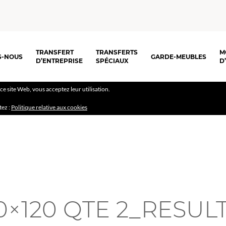
TRANSFERT
TRANSFERTS
M
S-NOUS
GARDE-MEUBLES
D’ENTREPRISE
SPÉCIAUX
D
r ce site Web, vous acceptez leur utilisation.
tez :
Politique relative aux cookies
0×120 QTE 2_RESUL