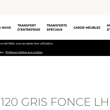
TRANSFERT
TRANSFERTS
M
S-NOUS
GARDE-MEUBLES
D’ENTREPRISE
SPÉCIAUX
D
r ce site Web, vous acceptez leur utilisation.
tez :
Politique relative aux cookies
120 GRIS FONCE LH